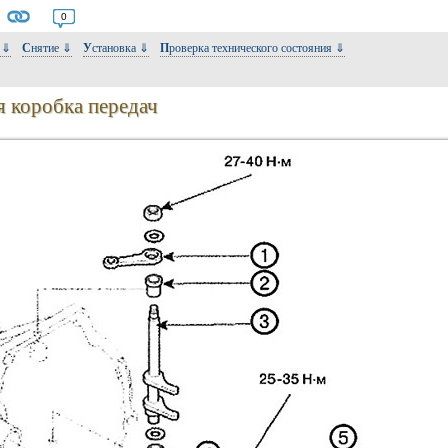
0
а…⇓
Снятие ⇓
Установка ⇓
Проверка технического состояния ⇓
я коробка передач