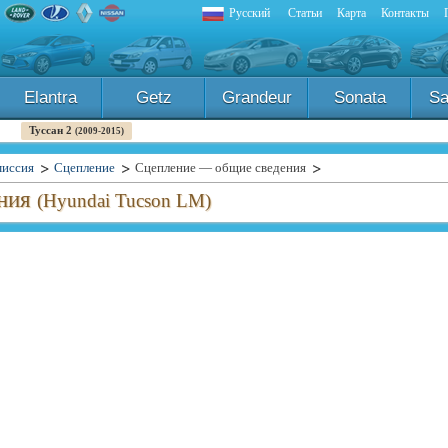
Русский
Статьи
Карта
Контакты
Elantra
Getz
Grandeur
Sonata
Sa
Туссан 2
(2009-2015)
миссия
Сцепление
Сцепление — общие сведения
ения
(Hyundai Tucson LM)