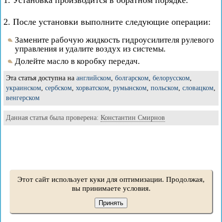
1. Установка производится в обратном порядке.
2. После установки выполните следующие операции:
Замените рабочую жидкость гидроусилителя рулевого
управления и удалите воздух из системы.
Долейте масло в коробку передач.
Эта статья доступна на
английском
,
болгарском
,
белорусском
,
украинском
,
сербском
,
хорватском
,
румынском
,
польском
,
словацком
,
венгерском
Данная статья была проверена:
Константин Смирнов
Этот сайт использует куки для оптимизации. Продолжая,
вы принимаете условия.
Принять