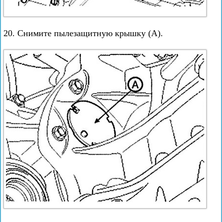
20. Снимите пылезащитную крышку (А).