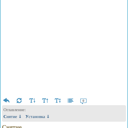
0
Оглавление:
Снятие ⇓
Установка ⇓
Снятие