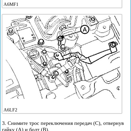
A6MF1
A6LF2
3. Снимите трос переключения передач (С), отвернув
гайку (А) и болт (В).