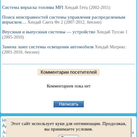
Система впрыска топлива MFI
Хендай Гетц (2002-2011)
Поиск неисправностей системы управления распределенным
впрыском…
Хендай Санта Фе 2 (2007-2012, бензин)
Впускная и выпускная системы — устройство
Хендай Туссан 1
(2005-2010)
Замена ламп системы освещения автомобиля
Хендай Матрикс
(2001-2010, бензин)
Комментарии посетителей
Комментариев пока нет
HyundaiBook.ru © 2018-2026
·
Полная версия
·
Карта сайта
·
Этот сайт использует куки для оптимизации. Продолжая,
Администрация
·
Поиск по сайту
·
Владельцам Хендай
вы принимаете условия.
Акцент 1
·
Акцент 2
·
Акцент 3
·
Элантра 1
·
Элантра 2
·
Элантра