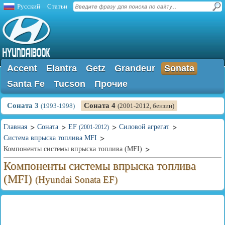
Русский
Статьи
Accent
Elantra
Getz
Grandeur
Sonata
Santa Fe
Tucson
Прочие
Соната 3
Соната 4
(1993-1998)
(2001-2012, бензин)
Главная
Соната
EF
Силовой агрегат
(2001-2012)
Система впрыска топлива MFI
Компоненты системы впрыска топлива (MFI)
Компоненты системы впрыска топлива
(MFI)
(Hyundai Sonata EF)