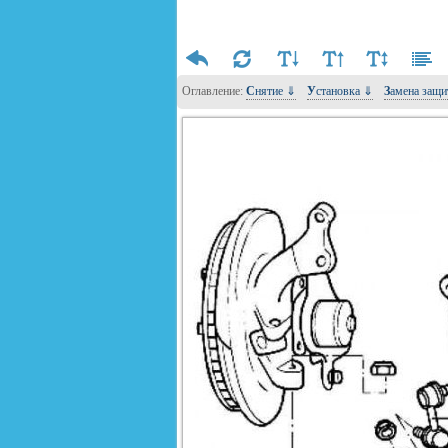
Оглавление:
Снятие ⇓
Установка ⇓
Замена защ