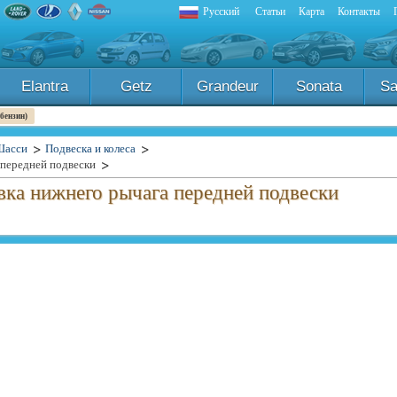
Русский
Статьи
Карта
Контакты
Elantra
Getz
Grandeur
Sonata
Sa
 бензин)
Шасси
Подвеска и колеса
 передней подвески
вка нижнего рычага передней подвески