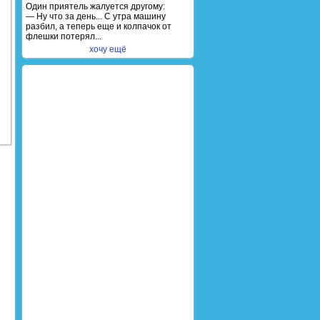
Один приятель жалуется другому:
— Ну что за день... С утра машину
разбил, а теперь еще и колпачок от
флешки потерял...
хочу ещё