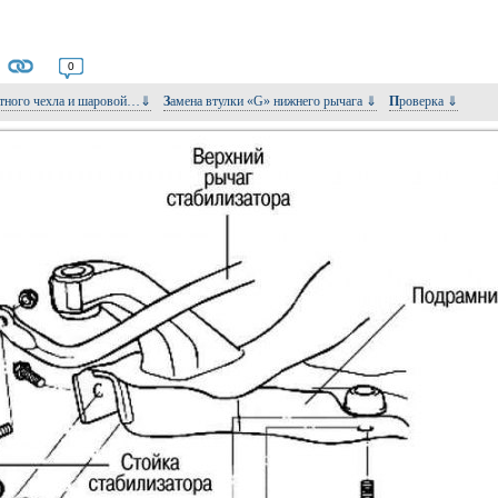
0
итного чехла и шаровой…⇓
Замена втулки «G» нижнего рычага ⇓
Проверка ⇓