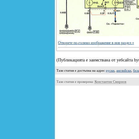
Отворете по-голямо изображение в нов раздел »
(Публикацията е заимствана от уебсайта hy
Тази статия е достъпна на адрес
руски
,
английски
,
бел
Тази статия е проверена:
Константин Смирнов