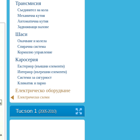
Трансмисия
Съединител на кола
Механична кутия
Автоматична кутия
Задвижващи валове
Шаси
Окачване и колела
Спирачна система
Кормилно управление
Каросерия
Екстериор (външни елементи)
Интериор (вътрешни елементи)
Системи за сигурност
Климатик и парно
Електрическо оборудване
Електрически схеми
Tucson 1
(2005-2010)