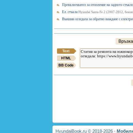
Превключвател за отопление на задното стъкл
Ел. стъкла
Hyundai Santa Fe 2 (2007-2012, бензи
Външни огледала за обратно виждане с електр
Връзка
Text
HTML
BB Code
HyundaiBook.ru © 2018-2026
·
Мобилн