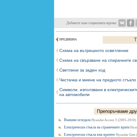
Добавете към социалната мрежа:
T
ПРЕДИШНА
Схема на вътрешното осветление
Схема на свързване на спирачните с
Светлини за заден ход
Чистачка и миене на предното стъкло
Символи, използвани в електрическит
на автомобили
Препоръчваме друг
Външни огледала
Hyundai Accent 3 (2005-2010)
Електрически стъкла на страничните врати
Hyun
Електрически стъкла във вратите
Hyundai Getz 