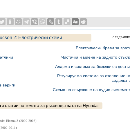
ucson 2: Електрически схеми
СЛЕДВАЩИ
Електрически брави за врат
ветлини
Чистачка и миене на задното стъкл
Аларма и система за безключов достъ
Регулируема система за отопление н
седалкат
е вериги
Схема на свързване на аудио системат
и статии по темата за ръководствата на Hyundai:
dai Elantra 3 (2000-2006)
(2002-2011)