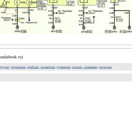
undaibook.ru)
аруски
,
украински
,
сръбски
,
хърватски
,
румънски
,
полски
,
словашки
,
унгарски