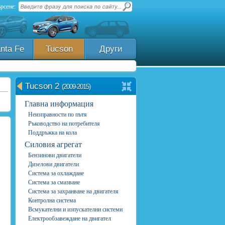
рсене:
nta Fe
Tucson
Други
Tucson 2
(2009-2015)
Главна информация
Неизправности по пътя
Ръководство на потребителя
Поддръжка на кола
Силовия агрегат
Бензинови двигатели
Дизелови двигатели
Система за охлаждане
Система за смазване
Система за захранване на двигателя
Контролна система
Всмукателни и изпускателни системи
Електрообзавеждане на двигател