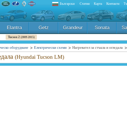
Български
Статии
Карта
Контакти
Тъ
Elantra
Getz
Grandeur
Sonata
Sa
Tucson 2
(2009-2015)
ческо оборудване
Електрически схеми
Нагревател за стъкла и огледала
ледала
(Hyundai Tucson LM)