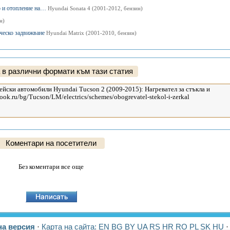
о и отопление на…
Hyundai Sonata 4 (2001-2012, бензин)
н)
ическо задвижване
Hyundai Matrix (2001-2010, бензин)
 в различни формати към тази статия
Коментари на посетители
Без коментари все още
а версия
·
Карта на сайта:
EN
BG
BY
UA
RS
HR
RO
PL
SK
HU