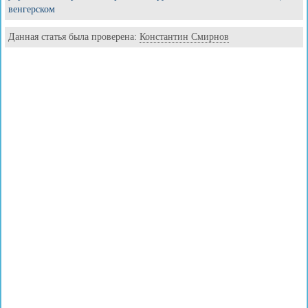
венгерском
Данная статья была проверена:
Константин Смирнов