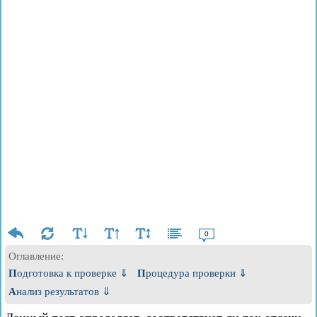
0
Оглавление:
Подготовка к проверке ⇓
Процедура проверки ⇓
Анализ результатов ⇓