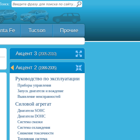
Поиск:
nta Fe
Tucson
Прочие
Акцент 3
(2005-2010)
Акцент 2
(1999-2005)
Руководство по эксплуатации
Приборы управления
Запуск двигателя и вождение
Выявление неисправностей
Силовой агрегат
Двигатели SOHC
Двигатели DOHC
Система смазки
Система охлаждения
Снижение токсичности
Топливная система