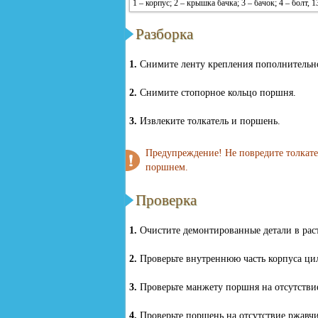
1 – корпус; 2 – крышка бачка; 3 – бачок; 4 – болт, 
Разборка
1.
Снимите ленту крепления пополнительно
2.
Снимите стопорное кольцо поршня.
3.
Извлеките толкатель и поршень.
Предупреждение! Не повредите толкате
поршнем.
Проверка
1.
Очистите демонтированные детали в раст
2.
Проверьте внутреннюю часть корпуса цил
3.
Проверьте манжету поршня на отсутствие
4.
Проверьте поршень на отсутствие ржавч