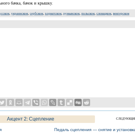
ного бачка, бачок и крышку.
усском
,
украинском
,
сербском
,
хорватском
,
румынском
,
польском
,
словацком
,
венгерском
Акцент 2: Сцепление
СЛЕДУЮЩИ
я
Педаль сцепления — снятие и установк