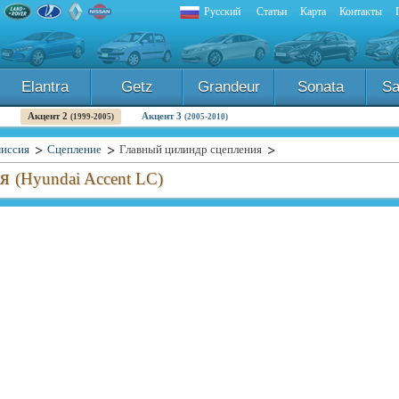
Русский
Статьи
Карта
Контакты
Elantra
Getz
Grandeur
Sonata
Sa
Акцент 2
Акцент 3
(1999-2005)
(2005-2010)
иссия
Сцепление
Главный цилиндр сцепления
ия
(Hyundai Accent LC)