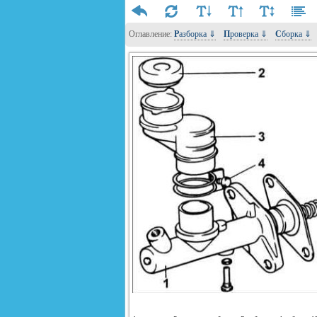
Оглавление:
Разборка ⇓
Проверка ⇓
Сборка ⇓