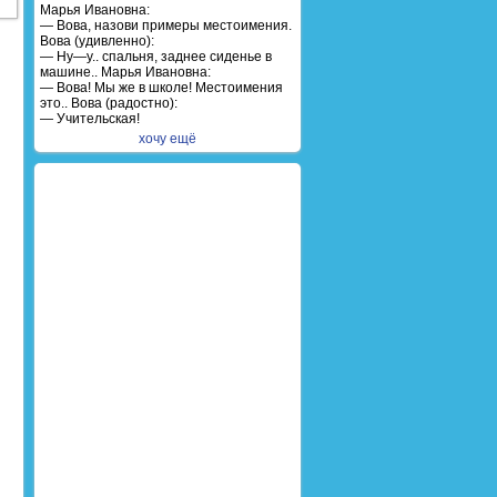
Марья Ивановна:
— Вова, назови примеры местоимения.
Вова (удивленно):
— Ну—у.. спальня, заднее сиденье в
машине.. Марья Ивановна:
— Вова! Мы же в школе! Местоимения
это.. Вова (радостно):
— Учительская!
хочу ещё