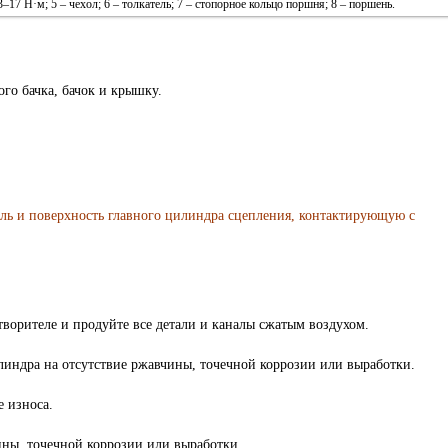
13–17 Н·м; 5 – чехол; 6 – толкатель; 7 – стопорное кольцо поршня; 8 – поршень.
го бачка, бачок и крышку.
ль и поверхность главного цилиндра сцепления, контактирующую с
ворителе и продуйте все детали и каналы сжатым воздухом.
индра на отсутствие ржавчины, точечной коррозии или выработки.
 износа.
ины, точечной коррозии или выработки.