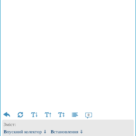
0
Зміст:
Впускний колектор ⇓
Встановлення ⇓