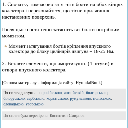
1. Спочатку тимчасово затягніть болти на обох кінцях
колектора і переконайтеся, що тісне прилягання
настановних поверхонь.
Після цього остаточно затягніть всі болти потрібним
моментом.
Момент затягування болтів кріплення впускного
колектора до блоку циліндрів двигуна – 18-25 Нм.
2. Вставте елементи, що амортизують (4 штуки) в
отвори впускного колектора.
[Основа матеріалу - інформація сайту: HyundaiBook]
Ця стаття доступна на
російською
,
англійській
,
болгарською
,
білоруською
,
сербською
,
хорватською
,
румунською
,
польською
,
словацькою
,
угорською
Ця стаття була перевірена:
Костянтин Смирнов