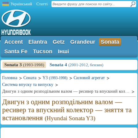
Український
Статті
Accent
Elantra
Getz
Grandeur
Sonata
Santa Fe
Tucson
Інші
Sonata 3
Sonata 4
(1993-1998)
(2001-2012, бензин)
Головна
Соната
Y3
Силовий агрегат
(1993-1998)
Система впуску та випуску
Двигун з одним розподільним валом — ресивер та впускний колектор — зняття та встановлення
Двигун з одним розподільним валом —
ресивер та впускний колектор — зняття та
встановлення
(Hyundai Sonata Y3)