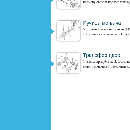
промену степена преноса уназад
Ручица мењача
5 - степени мануелни мењач (M5
4. Склоп кабла мењача 5. Склоп
Трансфер цасе
1. Задња прирубница 2. Осовина
склоп зупчаника 7. Поклопац ку