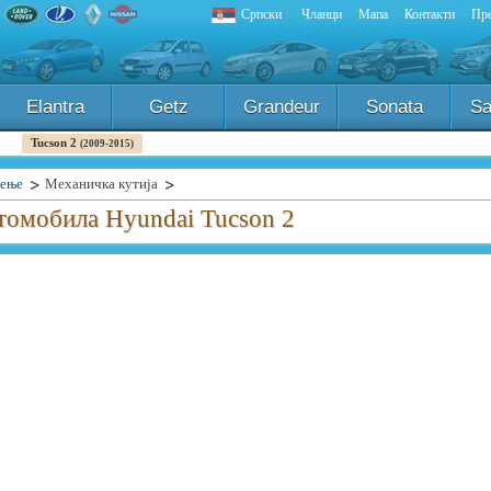
Српски
Чланци
Мапа
Контакти
Пре
Elantra
Getz
Grandeur
Sonata
Sa
Tucson 2
(2009-2015)
ење
Механичка кутија
томобила Hyundai Tucson 2