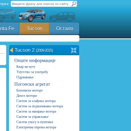
трага:
nta Fe
Tucson
Остало
Tucson 2
(2009-2015)
Опште информације
Квар на путу
Упутство за употребу
Одржавање
Погонски агрегат
Бензинске моторе
Дизел мотори
Систем за хлађење мотора
Систем за подмазивање мотора
Систем за напајање мотора
Систем за управљање
Систем уносу и пуштање
Електрична опрема мотора