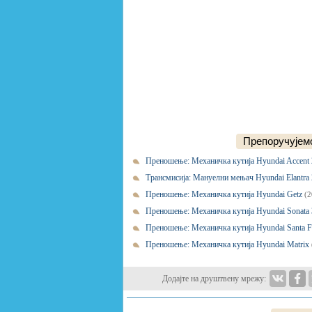
Препоручујемо
Преношење: Механичка кутија Hyundai Accent
Трансмисија: Мануелни мењач Hyundai Elantra
Преношење: Механичка кутија Hyundai Getz
(2
Преношење: Механичка кутија Hyundai Sonata
Преношење: Механичка кутија Hyundai Santa 
Преношење: Механичка кутија Hyundai Matrix
Додајте на друштвену мрежу: