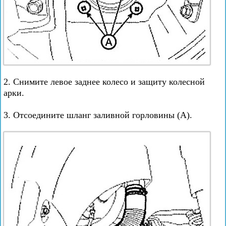
2. Снимите левое заднее колесо и защиту колесной
арки.
3. Отсоедините шланг заливной горловины (А).