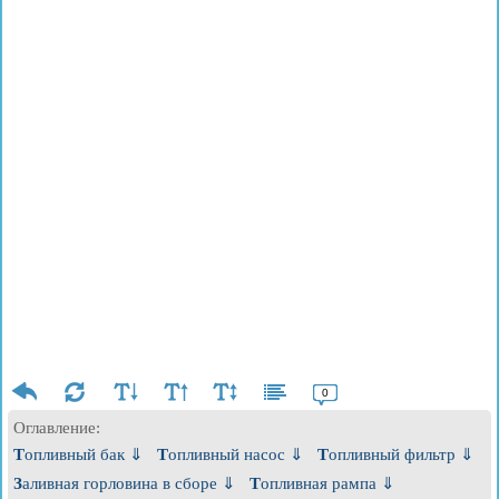
0
Оглавление:
Топливный бак ⇓
Топливный насос ⇓
Топливный фильтр ⇓
Заливная горловина в сборе ⇓
Топливная рампа ⇓