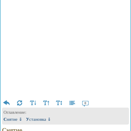
0
Оглавление:
Снятие ⇓
Установка ⇓
Снятие