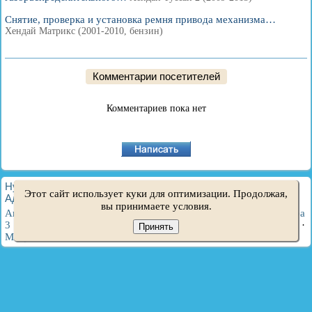
Снятие, проверка и установка ремня привода механизма…
Хендай Матрикс (2001-2010, бензин)
Комментарии посетителей
Комментариев пока нет
HyundaiBook.ru © 2018-2026
·
Полная версия
·
Карта сайта
·
Этот сайт использует куки для оптимизации. Продолжая,
Администрация
·
Поиск по сайту
·
Владельцам Хендай
вы принимаете условия.
Акцент 1
·
Акцент 2
·
Акцент 3
·
Элантра 1
·
Элантра 2
·
Элантра
3
·
Гетц
·
Соната 3
·
Соната 4
·
Санта Фе 2
·
Туссан 1
·
Туссан 2
·
Принять
Матрикс