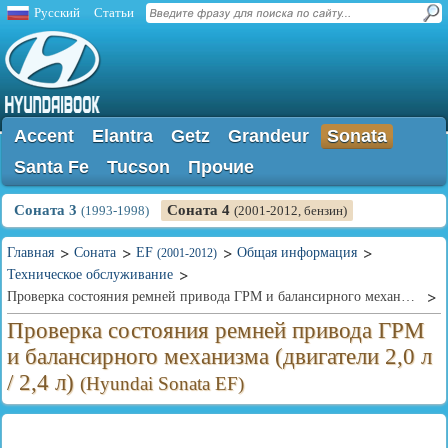
Русский
Статьи
Accent
Elantra
Getz
Grandeur
Sonata
Santa Fe
Tucson
Прочие
Соната 3
Соната 4
(1993-1998)
(2001-2012, бензин)
Главная
Соната
EF
Общая информация
(2001-2012)
Техническое обслуживание
Проверка состояния ремней привода ГРМ и балансирного механизма (двигатели 2,0 л / 2,4 л)
Проверка состояния ремней привода ГРМ
и балансирного механизма (двигатели 2,0 л
/ 2,4 л)
(Hyundai Sonata EF)