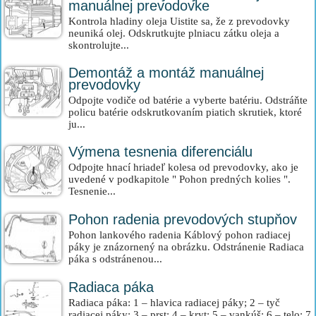
manuálnej prevodovke
Kontrola hladiny oleja Uistite sa, že z prevodovky
neuniká olej. Odskrutkujte plniacu zátku oleja a
skontrolujte...
Demontáž a montáž manuálnej
prevodovky
Odpojte vodiče od batérie a vyberte batériu. Odstráňte
policu batérie odskrutkovaním piatich skrutiek, ktoré
ju...
Výmena tesnenia diferenciálu
Odpojte hnací hriadeľ kolesa od prevodovky, ako je
uvedené v podkapitole " Pohon predných kolies ".
Tesnenie...
Pohon radenia prevodových stupňov
Pohon lankového radenia Káblový pohon radiacej
páky je znázornený na obrázku. Odstránenie Radiaca
páka s odstránenou...
Radiaca páka
Radiaca páka: 1 – hlavica radiacej páky; 2 – tyč
radiacej páky; 3 – prst; 4 – kryt; 5 – vankúš; 6 – telo; 7