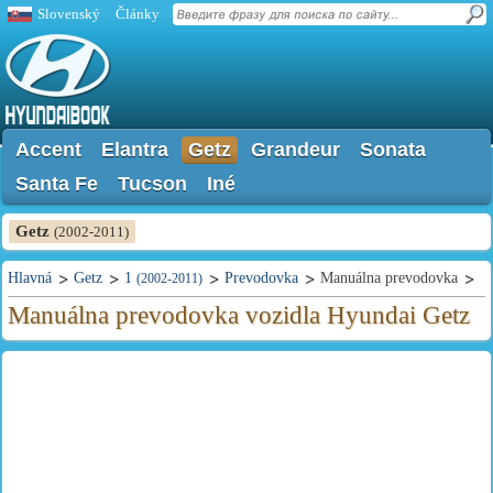
Slovenský
Články
Accent
Elantra
Getz
Grandeur
Sonata
Santa Fe
Tucson
Iné
Getz
(2002-2011)
Hlavná
Getz
1
Prevodovka
Manuálna prevodovka
(2002-2011)
Manuálna prevodovka vozidla Hyundai Getz