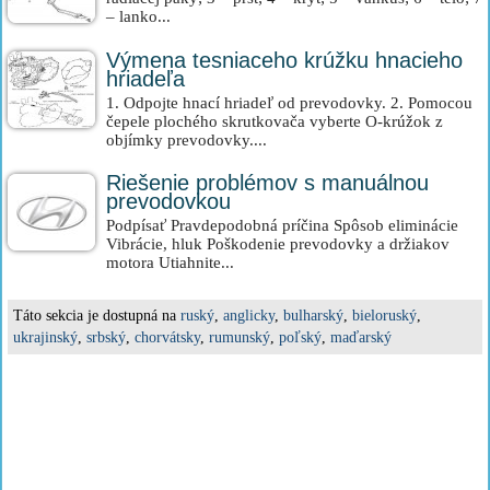
– lanko...
Výmena tesniaceho krúžku hnacieho
hriadeľa
1. Odpojte hnací hriadeľ od prevodovky. 2. Pomocou
čepele plochého skrutkovača vyberte O-krúžok z
objímky prevodovky....
Riešenie problémov s manuálnou
prevodovkou
Podpísať Pravdepodobná príčina Spôsob eliminácie
Vibrácie, hluk Poškodenie prevodovky a držiakov
motora Utiahnite...
Táto sekcia je dostupná na
ruský
,
anglicky
,
bulharský
,
bieloruský
,
ukrajinský
,
srbský
,
chorvátsky
,
rumunský
,
poľský
,
maďarský