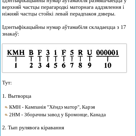
Ідэнтыфікацыйны нумар аўтамабіля размяшчаецца ў
верхняй частцы перагародкі маторнага аддзялення і
ніжняй частцы стойкі левай перадпакоя дзверы.
Ідэнтыфікацыйны нумар аўтамабіля складаецца з 17
знакаў:
Тут:
1. Вытворца
КМН - Кампанія "Хёндэ матор", Карэя
2НМ - Зборачны завод у Бромонце, Канада
2. Тып рулявога кіравання