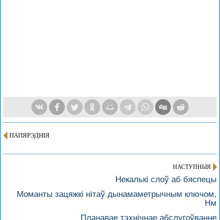
ПАПЯРЭДНІЯ
НАСТУПНЫЯ
Некалькі слоў аб бяспецы
Моманты зацяжкі нітаў дынамаметрычным ключом,
Нм
Планавае тэхнічнае абслугоўванне