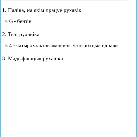
1. Паліва, на якім працуе рухавік
G - бензін
2. Тып рухавіка
4 - чатырохтактны лмнейны чатырохцыліндравы
3. Мадыфікацыя рухавіка