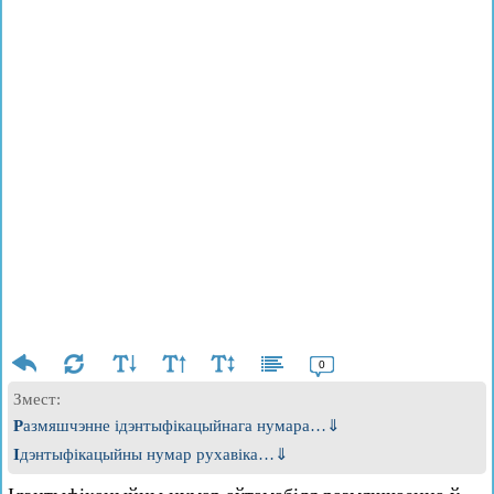
0
Змест:
Размяшчэнне ідэнтыфікацыйнага нумара…⇓
Ідэнтыфікацыйны нумар рухавіка…⇓