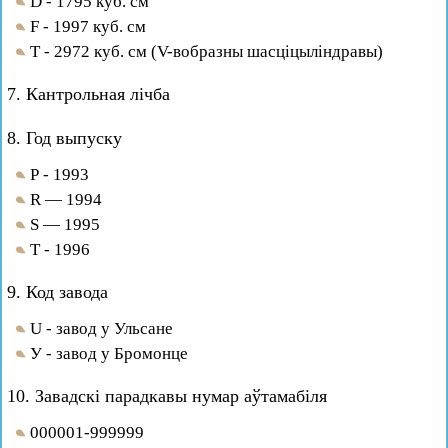
D - 1795 куб. см
F - 1997 куб. см
Т - 2972 куб. см (V-вобразны шасціцыліндравы)
7. Кантрольная лічба
8. Год выпуску
Р - 1993
R — 1994
S — 1995
Т - 1996
9. Код завода
U - завод у Ульсане
У - завод у Бромонце
10. Завадскі парадкавы нумар аўтамабіля
000001-999999