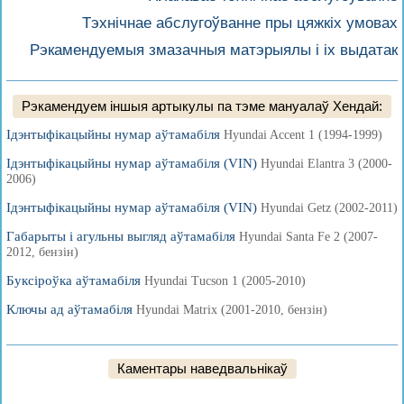
Тэхнічнае абслугоўванне пры цяжкіх умовах
Рэкамендуемыя змазачныя матэрыялы і іх выдатак
Рэкамендуем іншыя артыкулы па тэме мануалаў Хендай:
Ідэнтыфікацыйны нумар аўтамабіля
Hyundai Accent 1 (1994-1999)
Ідэнтыфікацыйны нумар аўтамабіля (VIN)
Hyundai Elantra 3 (2000-
2006)
Ідэнтыфікацыйны нумар аўтамабіля (VIN)
Hyundai Getz (2002-2011)
Габарыты і агульны выгляд аўтамабіля
Hyundai Santa Fe 2 (2007-
2012, бензін)
Буксіроўка аўтамабіля
Hyundai Tucson 1 (2005-2010)
Ключы ад аўтамабіля
Hyundai Matrix (2001-2010, бензін)
Каментары наведвальнікаў