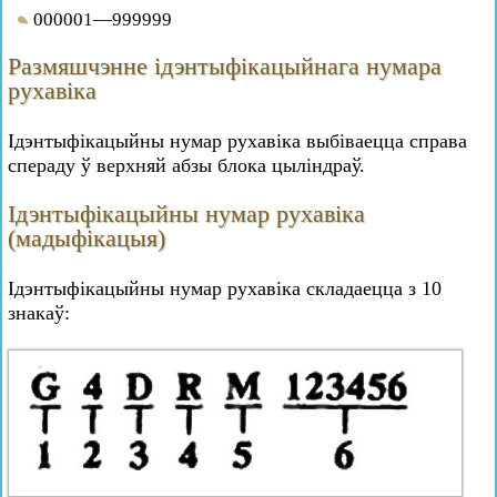
000001—999999
Размяшчэнне ідэнтыфікацыйнага нумара
рухавіка
Ідэнтыфікацыйны нумар рухавіка выбіваецца справа
спераду ў верхняй абзы блока цыліндраў.
Ідэнтыфікацыйны нумар рухавіка
(мадыфікацыя)
Ідэнтыфікацыйны нумар рухавіка складаецца з 10
знакаў: