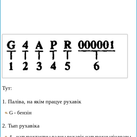
Тут:
1. Паліва, на якім працуе рухавік
G - бензін
2. Тып рухавіка
4 - чатырохтактны радны рухавік чатырохцыліндравы