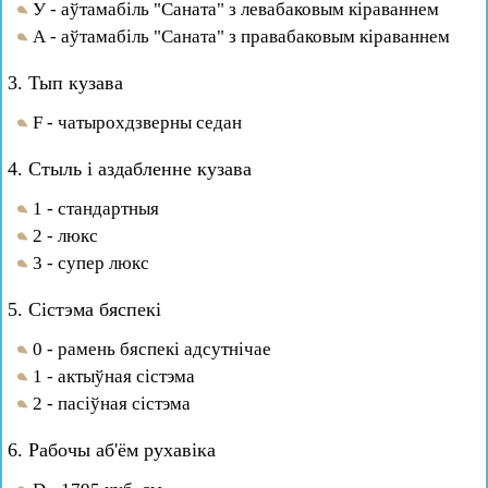
У - аўтамабіль "Саната" з левабаковым кіраваннем
А - аўтамабіль "Саната" з правабаковым кіраваннем
3. Тып кузава
F - чатырохдзверны седан
4. Стыль і аздабленне кузава
1 - стандартныя
2 - люкс
3 - супер люкс
5. Сістэма бяспекі
0 - рамень бяспекі адсутнічае
1 - актыўная сістэма
2 - пасіўная сістэма
6. Рабочы аб'ём рухавіка