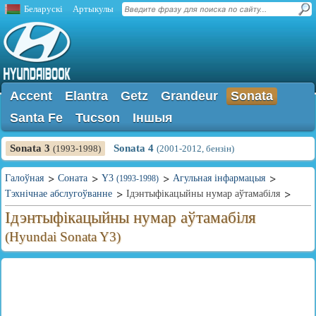
Беларускі
Артыкулы
Accent
Elantra
Getz
Grandeur
Sonata
Santa Fe
Tucson
Іншыя
Sonata 3
Sonata 4
(1993-1998)
(2001-2012, бензін)
Галоўная
Соната
Y3
Агульная інфармацыя
(1993-1998)
Тэхнічнае абслугоўванне
Ідэнтыфікацыйны нумар аўтамабіля
Ідэнтыфікацыйны нумар аўтамабіля
(Hyundai Sonata Y3)