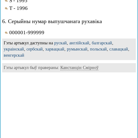
S - 1995
Т - 1996
6. Серыйны нумар выпушчанага рухавіка
000001-999999
Гэты артыкул даступны на
рускай
,
англійскай
,
балгарскай
,
украінскай
,
сербскай
,
харвацкай
,
румынскай
,
польскай
,
славацкай
,
венгерскай
Гэты артыкул быў правераны:
Канстанцін Смірноў