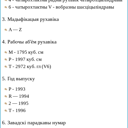
6 - чатырохтактны V - вобразны шасціцыліндравы
3. Мадыфікацыя рухавіка
A — Z
4. Рабочы аб'ём рухавіка
М - 1795 куб. см
Р - 1997 куб. см
Т - 2972 куб. гл (V6)
5. Год выпуску
Р - 1993
R — 1994
2 — 1995
Т - 1996
6. Завадскі парадкавы нумар