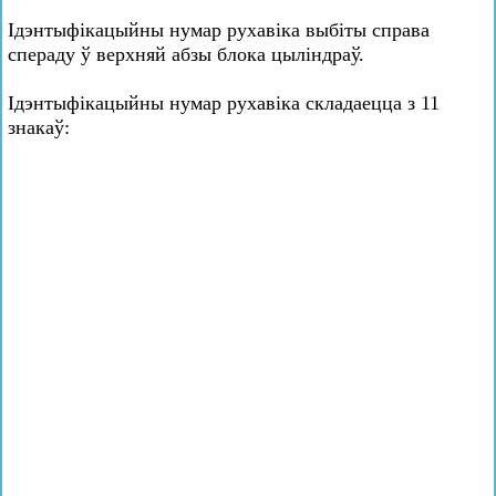
Ідэнтыфікацыйны нумар рухавіка выбіты справа
спераду ў верхняй абзы блока цыліндраў.
Ідэнтыфікацыйны нумар рухавіка складаецца з 11
знакаў: