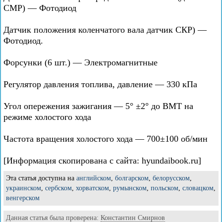
СМР) — Фотодиод
Датчик положения коленчатого вала датчик СКР) —
Фотодиод.
Форсунки (6 шт.) — Электромагнитные
Регулятор давления топлива, давление — 330 кПа
Угол опережения зажигания — 5° ±2° до ВМТ на
режиме холостого хода
Частота вращения холостого хода — 700±100 об/мин
[Информация скопирована с сайта: hyundaibook.ru]
Эта статья доступна на
английском
,
болгарском
,
белорусском
,
украинском
,
сербском
,
хорватском
,
румынском
,
польском
,
словацком
,
венгерском
Данная статья была проверена:
Константин Смирнов