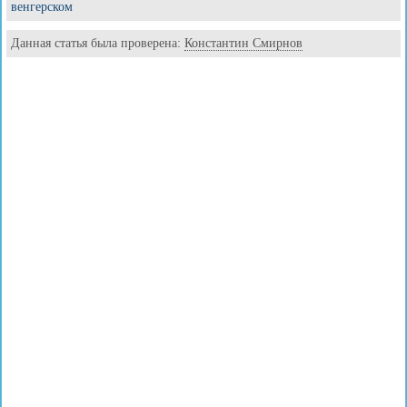
венгерском
Данная статья была проверена:
Константин Смирнов