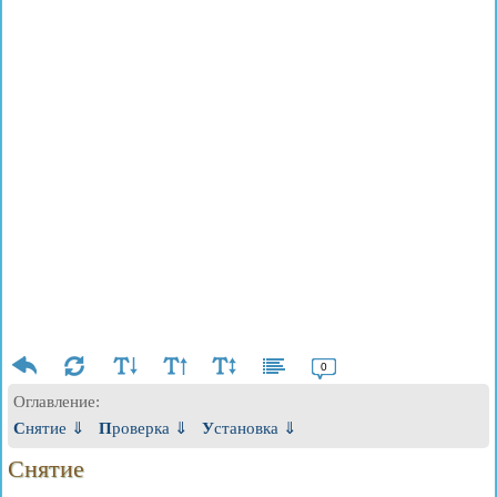
0
Оглавление:
Снятие ⇓
Проверка ⇓
Установка ⇓
Снятие