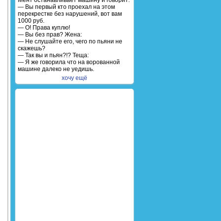
Мент останавливает машину и говорит:
— Вы первый кто проехал на этом
перекрестке без нарушений, вот вам
1000 руб.
— О! Права куплю!
— Вы без прав? Жена:
— Не слушайте его, чего по пьяни не
скажешь?
— Так вы и пьян?!? Теща:
— Я же говорила что на ворованной
машине далеко не уедишь.
хочу ещё