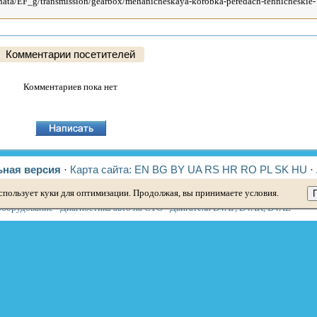
Комментарии посетителей
Комментариев пока нет
ная версия
·
Карта сайта:
EN
BG
BY
UA
RS
HR
RO
PL
SK
HU
·
спользует куки для оптимизации. Продолжая, вы принимаете условия.
лантра 2
·
Элантра 3
·
Гетц
·
Соната 3
·
Соната 4
·
Санта Фе 2
·
Туссан 1
·
Тусса
оборудование
·
Диагностика авто на СТО
·
Двигатели D4AF, D4AK, D4AE