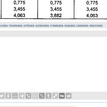
усском
,
украинском
,
сербском
,
хорватском
,
румынском
,
польском
,
словацком
,
венгерском