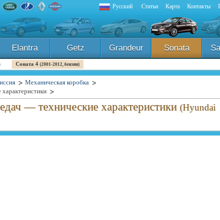
Русский
Статьи
Карта
Контакты
Elantra
Getz
Grandeur
Sonata
Sa
Соната 4
)
(2001-2012, бензин)
иссия
Механическая коробка
 характеристики
редач — технические характеристики
(Hyundai