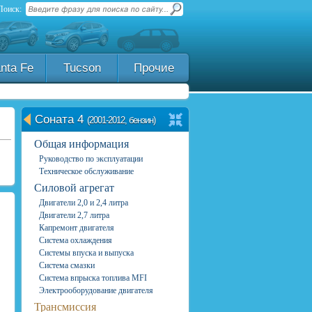
Поиск:
nta Fe
Tucson
Прочие
Соната 4
(2001-2012, бензин)
Общая информация
Руководство по эксплуатации
Техническое обслуживание
Силовой агрегат
Двигатели 2,0 и 2,4 литра
Двигатели 2,7 литра
Капремонт двигателя
Система охлаждения
Системы впуска и выпуска
Система смазки
Система впрыска топлива MFI
Электрооборудование двигателя
Трансмиссия