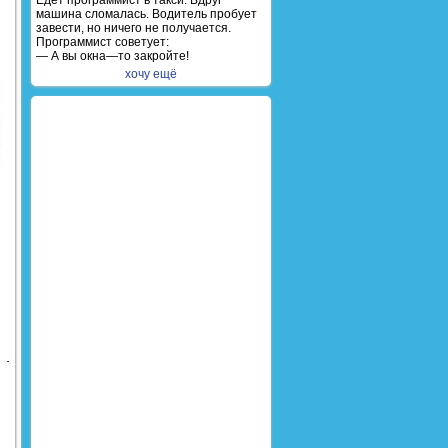
Едет программист в такси. Вдруг
машина сломалась. Водитель пробует
завести, но ничего не получается.
Программист советует:
— А вы окна—то закройте!
хочу ещё