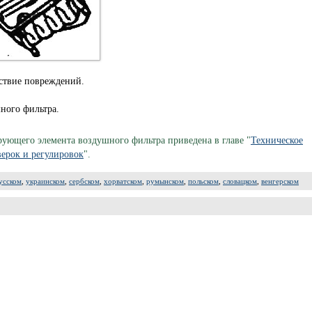
тствие повреждений.
ного фильтра.
ующего элемента воздушного фильтра приведена в главе "
Техническое
ерок и регулировок
".
усском
,
украинском
,
сербском
,
хорватском
,
румынском
,
польском
,
словацком
,
венгерском