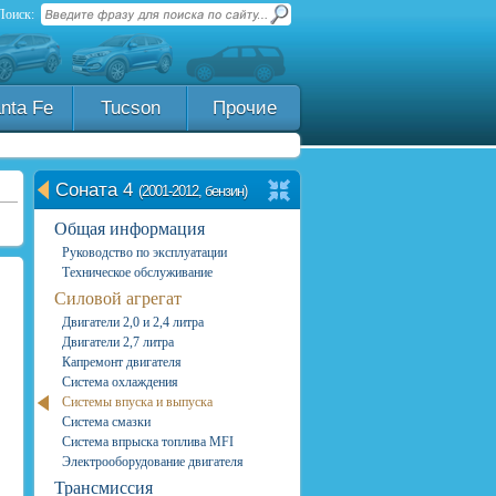
Поиск:
nta Fe
Tucson
Прочие
Соната 4
(2001-2012, бензин)
Общая информация
Руководство по эксплуатации
Техническое обслуживание
Силовой агрегат
Двигатели 2,0 и 2,4 литра
Двигатели 2,7 литра
Капремонт двигателя
Система охлаждения
Системы впуска и выпуска
Система смазки
Система впрыска топлива MFI
Электрооборудование двигателя
Трансмиссия