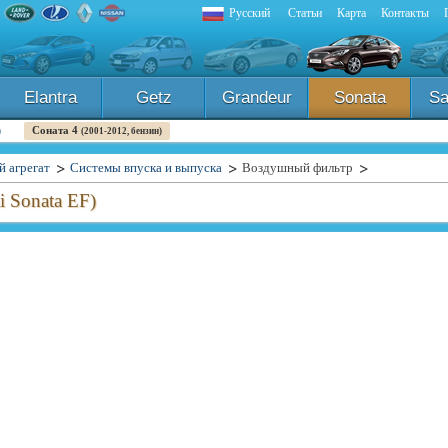
Русский
Статьи
Карта
Контакты
Elantra
Getz
Grandeur
Sonata
Sa
Соната 4
)
(2001-2012, бензин)
й агрегат
Системы впуска и выпуска
Воздушный фильтр
i Sonata EF)