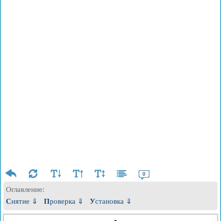
0
Оглавление:
Снятие ⇓
Проверка ⇓
Установка ⇓