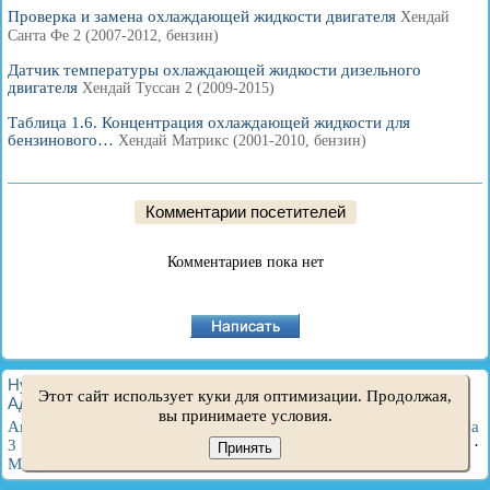
Проверка и замена охлаждающей жидкости двигателя
Хендай
Санта Фе 2 (2007-2012, бензин)
Датчик температуры охлаждающей жидкости дизельного
двигателя
Хендай Туссан 2 (2009-2015)
Таблица 1.6. Концентрация охлаждающей жидкости для
бензинового…
Хендай Матрикс (2001-2010, бензин)
Комментарии посетителей
Комментариев пока нет
HyundaiBook.ru © 2018-2026
·
Полная версия
·
Карта сайта
·
Этот сайт использует куки для оптимизации. Продолжая,
Администрация
·
Поиск по сайту
·
Владельцам Хендай
вы принимаете условия.
Акцент 1
·
Акцент 2
·
Акцент 3
·
Элантра 1
·
Элантра 2
·
Элантра
3
·
Гетц
·
Соната 3
·
Соната 4
·
Санта Фе 2
·
Туссан 1
·
Туссан 2
·
Принять
Матрикс