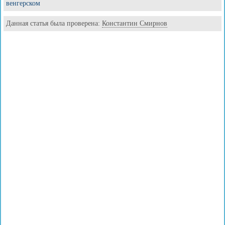
венгерском
Данная статья была проверена:
Константин Смирнов