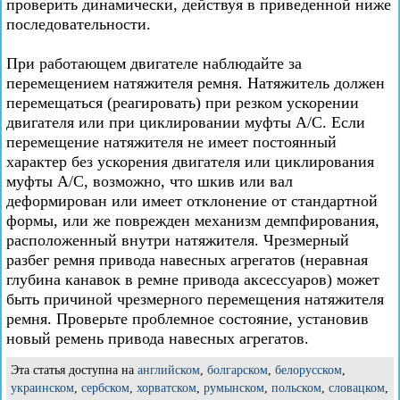
проверить динамически, действуя в приведенной ниже
последовательности.
При работающем двигателе наблюдайте за
перемещением натяжителя ремня. Натяжитель должен
перемещаться (реагировать) при резком ускорении
двигателя или при циклировании муфты A/C. Если
перемещение натяжителя не имеет постоянный
характер без ускорения двигателя или циклирования
муфты A/C, возможно, что шкив или вал
деформирован или имеет отклонение от стандартной
формы, или же поврежден механизм демпфирования,
расположенный внутри натяжителя. Чрезмерный
разбег ремня привода навесных агрегатов (неравная
глубина канавок в ремне привода аксессуаров) может
быть причиной чрезмерного перемещения натяжителя
ремня. Проверьте проблемное состояние, установив
новый ремень привода навесных агрегатов.
Эта статья доступна на
английском
,
болгарском
,
белорусском
,
украинском
,
сербском
,
хорватском
,
румынском
,
польском
,
словацком
,