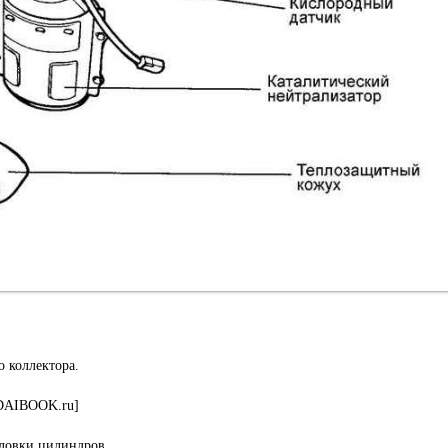
 коллектора.
NDAIBOOK.ru]
оловки цилиндров.