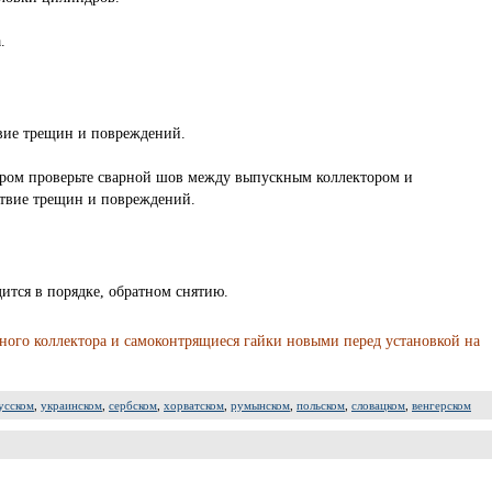
.
твие трещин и повреждений.
ором проверьте сварной шов между выпускным коллектором и
ствие трещин и повреждений.
ится в порядке, обратном снятию.
ого коллектора и самоконтрящиеся гайки новыми перед установкой на
усском
,
украинском
,
сербском
,
хорватском
,
румынском
,
польском
,
словацком
,
венгерском