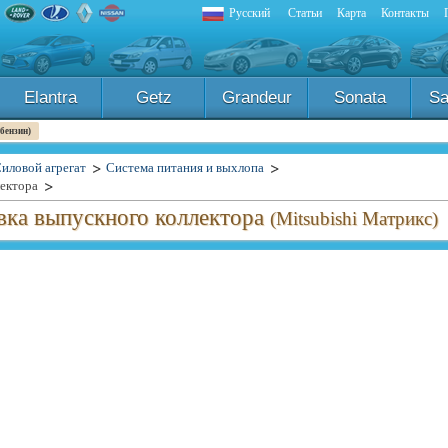
Русский
Статьи
Карта
Контакты
Elantra
Getz
Grandeur
Sonata
Sa
 бензин)
иловой агрегат
Система питания и выхлопа
лектора
овка выпускного коллектора
(Mitsubishi Матрикс)