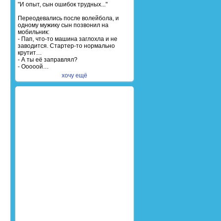
"И опыт, сын ошибок трудных..."
Переодевались после волейбола, и
одному мужику сын позвонил на
мобильник:
- Пап, что-то машина заглохла и не
заводится. Стартер-то нормально
крутит…
- А ты её заправлял?
- Ооооой…
хочу ещё