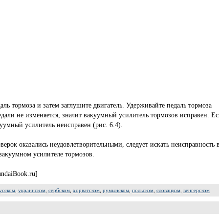
ль тормоза и затем заглушите двигатель. Удерживайте педаль тормоза
едали не изменяется, значит вакуумный усилитель тормозов исправен. Е
уумный усилитель неисправен (рис. 6.4).
верок оказались неудовлетворительными, следует искать неисправность 
вакуумном усилителе тормозов.
ndaiBook.ru]
усском
,
украинском
,
сербском
,
хорватском
,
румынском
,
польском
,
словацком
,
венгерском