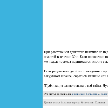
При работающем двигателе нажмите на педа
нажатой в течение 30 с. Если положение п
же педаль тормоза поднимается, значит вак
Если результаты одной из проведенных про
вакуумном шланге, обратном клапане или 
[Публикация заимствована с веб-сайта: Hyu
Эта статья доступна на
английском
,
болгарском
,
белор
Данная статья была проверена:
Константин Смирнов