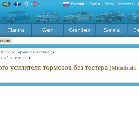
Русский
Статьи
Карта
Контакты
Elantra
Getz
Grandeur
Sonata
Sa
 бензин)
Шасси
Тормозная система
ов без тестера
го усилителя тормозов без тестера
(Mitsubishi