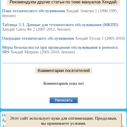
Рекомендуем другие статьи по теме мануалов Хендай:
План технического обслуживания
Хендай Элантра 1 (1990-1995,
бензин)
Таблица 3.3. Данные для технического обслуживания (МКПП)
Хендай Санта Фе 2 (2007-2012, бензин)
Операции технического обслуживания
Хендай Туссан 1 (2005-2010)
Меры безопасности при проведении обслуживания и ремонта
SRS
Хендай Матрикс (2001-2010, бензин)
Комментарии посетителей
Комментариев пока нет
HyundaiBook.ru © 2018-2026
·
Полная версия
·
Карта сайта
·
Этот сайт использует куки для оптимизации. Продолжая,
Администрация
·
Поиск по сайту
·
Владельцам Хендай
вы принимаете условия.
Акцент 1
·
Акцент 2
·
Акцент 3
·
Элантра 1
·
Элантра 2
·
Элантра