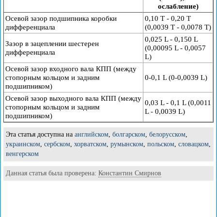
ослабление)
Осевой зазор подшипника коробки
0,10 T - 0,20 T
дифференциала
(0,0039 T - 0,0078 T)
0,025 L - 0,150 L
Зазор в зацеплении шестерен
(0,00095 L - 0,0057
дифференциала
L)
Осевой зазор входного вала КПП (между
стопорным кольцом и задним
0-0,1 L (0-0,0039 L)
подшипником)
Осевой зазор выходного вала КПП (между
0,03 L - 0,1 L (0,0011
стопорным кольцом и задним
L - 0,0039 L)
подшипником)
Эта статья доступна на
английском
,
болгарском
,
белорусском
,
украинском
,
сербском
,
хорватском
,
румынском
,
польском
,
словацком
,
венгерском
Данная статья была проверена:
Константин Смирнов