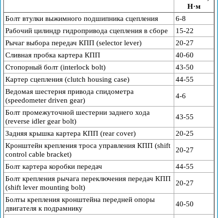
Н·м
Болт втулки выжимного подшипника сцепления
6-8
Рабочий цилиндр гидропривода сцепления в сборе
15-22
Рычаг выбора передач КПП (selector lever)
20-27
Сливная пробка картера КПП
40-60
Стопорный болт (interlock bolt)
43-50
Картер сцепления (clutch housing case)
44-55
Ведомая шестерня привода спидометра
4-6
(speedometer driven gear)
Болт промежуточной шестерни заднего хода
43-55
(reverse idler gear bolt)
Задняя крышка картера КПП (rear cover)
20-25
Кронштейн крепления троса управления КПП (shift
20-27
control cable bracket)
Болт картера коробки передач
44-55
Болт крепления рычага переключения передач КПП
20-27
(shift lever mounting bolt)
Болты крепления кронштейна передней опоры
40-50
двигателя к подрамнику