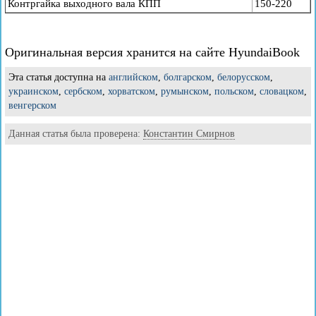
Контргайка выходного вала КПП
150-220
Оригинальная версия хранится на сайте HyundaiBook
Эта статья доступна на
английском
,
болгарском
,
белорусском
,
украинском
,
сербском
,
хорватском
,
румынском
,
польском
,
словацком
,
венгерском
Данная статья была проверена:
Константин Смирнов