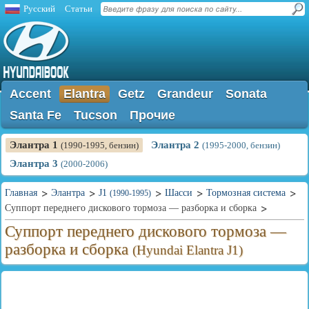
Русский
Статьи
Accent
Elantra
Getz
Grandeur
Sonata
Santa Fe
Tucson
Прочие
Элантра 1
Элантра 2
(1990-1995, бензин)
(1995-2000, бензин)
Элантра 3
(2000-2006)
Главная
Элантра
J1
Шасси
Тормозная система
(1990-1995)
Суппорт переднего дискового тормоза — разборка и сборка
Суппорт переднего дискового тормоза —
разборка и сборка
(Hyundai Elantra J1)