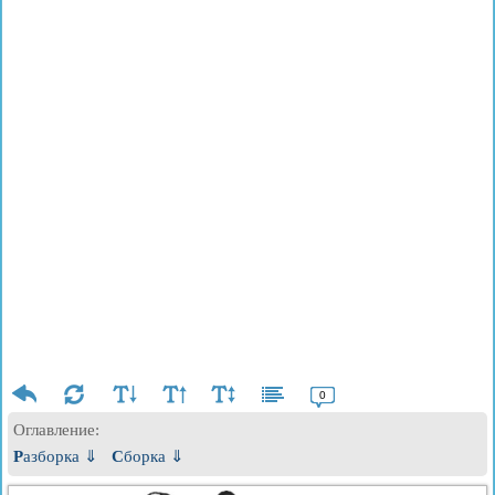
0
Оглавление:
Разборка ⇓
Сборка ⇓