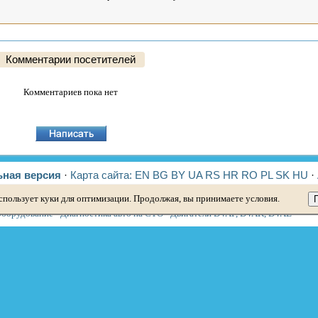
Комментарии посетителей
Комментариев пока нет
ная версия
·
Карта сайта:
EN
BG
BY
UA
RS
HR
RO
PL
SK
HU
·
спользует куки для оптимизации. Продолжая, вы принимаете условия.
лантра 2
·
Элантра 3
·
Гетц
·
Соната 3
·
Соната 4
·
Санта Фе 2
·
Туссан 1
·
Тусса
оборудование
·
Диагностика авто на СТО
·
Двигатели D4AF, D4AK, D4AE