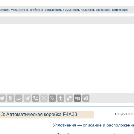
усском
,
украинском
,
сербском
,
хорватском
,
румынском
,
польском
,
словацком
,
венгерском
 3: Автоматическая коробка F4A33
СЛЕДУЮЩИ
Уплотнения — описание и расположени