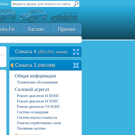
Поиск:
nta Fe
Tucson
Прочие
Соната 4
(2001-2012, бензин)
Соната 3
(1993-1998)
Общая информация
Техническое обслуживание
Силовой агрегат
Ремонт двигателя I4 DOHC
Ремонт двигателя I4 SOHC
Ремонт двигателя V6 SOHC
Система охлаждения
Система впуска и выпуска
Очистка отработавших газов
Топливная система