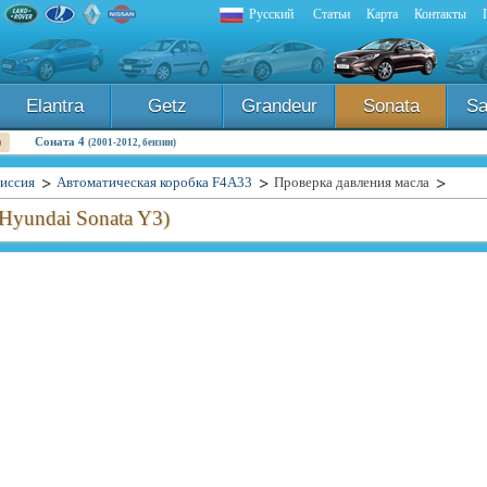
Русский
Статьи
Карта
Контакты
Elantra
Getz
Grandeur
Sonata
Sa
Соната 4
)
(2001-2012, бензин)
иссия
Автоматическая коробка F4A33
Проверка давления масла
(Hyundai Sonata Y3)