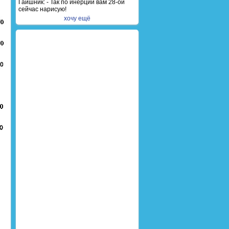
Гаишник: - Так по инерции вам 28-ой
сейчас нарисую!
хочу ещё