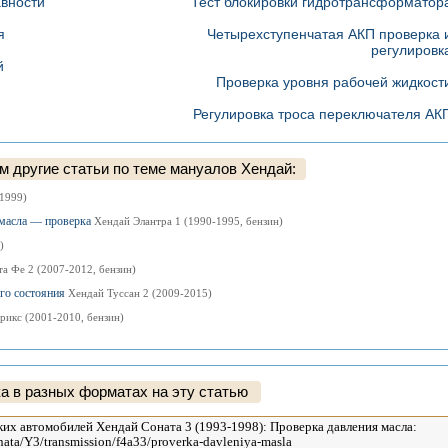
авности
Тест блокировки гидротрансформатор
я
Четырехступенчатая АКП проверка 
регулировк
й
Проверка уровня рабочей жидкост
Регулировка троса переключателя АК
 другие статьи по теме мануалов Хендай:
1999)
 масла — проверка
Хендай Элантра 1 (1990-1995, бензин)
)
а Фе 2 (2007-2012, бензин)
ого состояния
Хендай Туссан 2 (2009-2015)
рикс (2001-2010, бензин)
а в разных форматах на эту статью