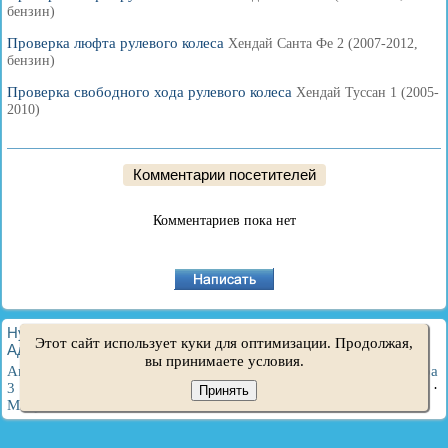
бензин)
Проверка люфта рулевого колеса
Хендай Санта Фе 2 (2007-2012,
бензин)
Проверка свободного хода рулевого колеса
Хендай Туссан 1 (2005-
2010)
Комментарии посетителей
Комментариев пока нет
HyundaiBook.ru © 2018-2026
·
Полная версия
·
Карта сайта
·
Этот сайт использует куки для оптимизации. Продолжая,
Администрация
·
Поиск по сайту
·
Владельцам Хендай
вы принимаете условия.
Акцент 1
·
Акцент 2
·
Акцент 3
·
Элантра 1
·
Элантра 2
·
Элантра
3
·
Гетц
·
Соната 3
·
Соната 4
·
Санта Фе 2
·
Туссан 1
·
Туссан 2
·
Принять
Матрикс