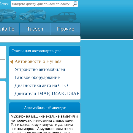
Поиск:
nta Fe
Tucson
Прочие
Статьи для автовладельцев:
Автоновости о Hyundai
Устройство автомобилей
Газовое оборудование
Диагностика авто на СТО
Двигатели D4AF, D4AK, D4AE
Автомобильный анекдот
Мужичок на машине ехал, не заметил и
не пропустил чиновника с мигалками.
Тот и крякал ему и мяукал и дальним
светом моргал. А мужик не заметил и