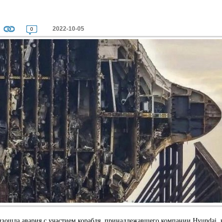
2022-10-05
0
оизошла авария с участием корабля, принадлежавшего компании Hyundai, 