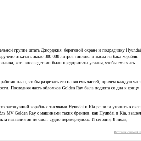
ельной группе штата Джорджия, береговой охране и подрядчику Hyundai
оручено откачать около 300 000 литров топлива и масла из бака корабля.
оплива, хотя впоследствии были предприняты усилия, чтобы смягчить
работан план, чтобы разрезать его на восемь частей, причем каждую част
сти. Последняя часть обломков Golden Ray была поднята со дна к концу
что затонувший корабль с тысячами Hyundai и Kia решили утопить в океа
бль MV Golden Ray с машинами таких брендов, как Hyundai и Kia, вышел
кта названия он не смог: судно перевернулось. И сегодня, 8 июля,
.
Источник carsweek.r