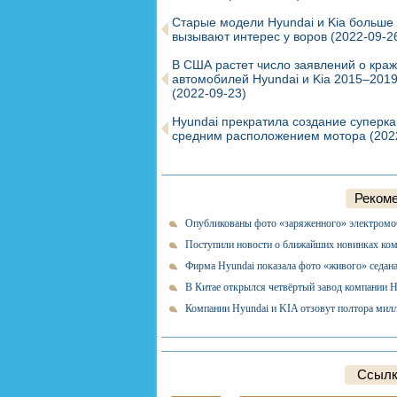
Старые модели Hyundai и Kia больше 
вызывают интерес у воров
(2022-09-2
В США растет число заявлений о кра
автомобилей Hyundai и Kia 2015–2019
(2022-09-23)
Hyundai прекратила создание суперка
средним расположением мотора
(202
Рекоме
Опубликованы фото «заряженного» электромоб
Поступили новости о ближайших новинках ко
Фирма Hyundai показала фото «живого» седан
В Китае открылся четвёртый завод компании 
Компании Hyundai и KIA отзовут полтора ми
Ссылк