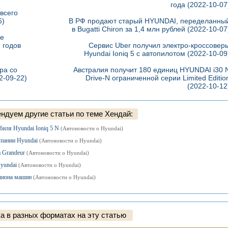
года
(2022-10-07
всего
6)
В РФ продают старый HYUNDAI, переделанны
в Bugatti Chiron за 1,4 млн рублей
(2022-10-07
же
 годов
Сервис Uber получил электро-кроссовер
Hyundai Ioniq 5 с автопилотом
(2022-10-09
ра со
Австралия получит 180 единиц HYUNDAI i30 
2-09-22)
Drive-N ограниченной серии Limited Editio
(2022-10-12
ндуем другие статьи по теме Хендай:
иля Hyundai Ioniq 5 N
(Автоновости о Hyundai)
мпании Hyundai
(Автоновости о Hyundai)
а Grandeur
(Автоновости о Hyundai)
Hyundai
(Автоновости о Hyundai)
ллиона машин
(Автоновости о Hyundai)
а в разных форматах на эту статью