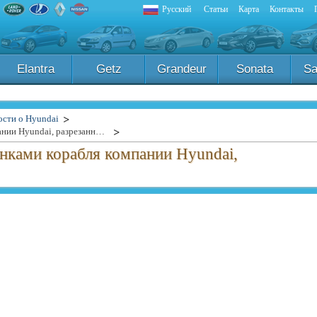
Русский
Статьи
Карта
Контакты
Elantra
Getz
Grandeur
Sonata
Sa
ости о Hyundai
Опубликованы фото с останками корабля компании Hyundai, разрезанными на куски
нками корабля компании Hyundai,