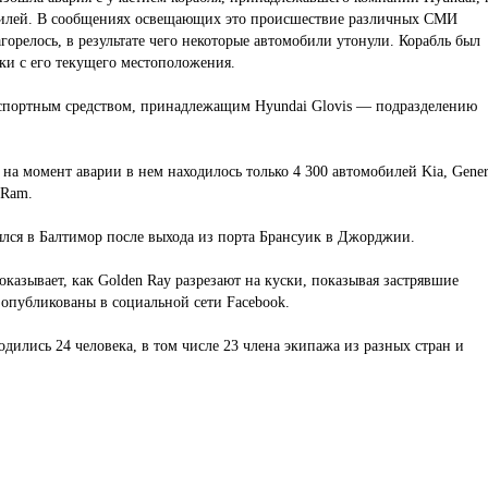
обилей. В сообщениях освещающих это происшествие различных СМИ
агорелось, в результате чего некоторые автомобили утонули. Корабль был
мки с его текущего местоположения.
нспортным средством, принадлежащим Hyundai Glovis — подразделению
на момент аварии в нем находилось только 4 300 автомобилей Kia, Gener
 Ram.
ялся в Балтимор после выхода из порта Брансуик в Джорджии.
казывает, как Golden Ray разрезают на куски, показывая застрявшие
опубликованы в социальной сети Facebook.
дились 24 человека, в том числе 23 члена экипажа из разных стран и