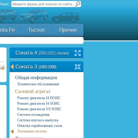
Поиск:
nta Fe
Tucson
Прочие
Соната 4
(2001-2012, бензин)
Соната 3
ai
(1993-1998)
Общая информация
Техническое обслуживание
Силовой агрегат
Ремонт двигателя I4 DOHC
Ремонт двигателя I4 SOHC
Ремонт двигателя V6 SOHC
Система охлаждения
Система впуска и выпуска
Очистка отработавших газов
Топливная система