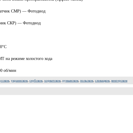
(датчик СМР) — Фотодиод
атчик СКР) — Фотодиод
20°C
T на режиме холостого хода
00 об/мин
усском
,
украинском
,
сербском
,
хорватском
,
румынском
,
польском
,
словацком
,
венгерском