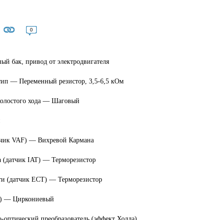
0
й бак, привод от электродвигателя
тип — Переменный резистор, 3,5-6,5 кОм
холостого хода — Шаговый
й
атчик VAF) — Вихревой Кармана
 (датчик IAT) — Терморезистор
и (датчик ЕСТ) — Терморезистор
S) — Циркониевый
-оптический преобразователь (эффект Холла)