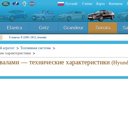
Русский
Статьи
Карта
Контакты
Elantra
Getz
Grandeur
Sonata
Sa
Соната 4
)
(2001-2012, бензин)
й агрегат
Топливная система
кие характеристики
двалами — технические характеристики
(Hyund