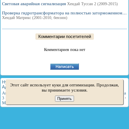
Световая аварийная сигнализация
Хендай Туссан 2 (2009-2015)
Проверка гидротрансформатора на полностью заторможенном…
Хендай Матрикс (2001-2010, бензин)
Комментарии посетителей
Комментариев пока нет
HyundaiBook.ru © 2018-2026
·
Полная версия
·
Карта сайта
·
Этот сайт использует куки для оптимизации. Продолжая,
Администрация
·
Поиск по сайту
·
Владельцам Хендай
вы принимаете условия.
Акцент 1
·
Акцент 2
·
Акцент 3
·
Элантра 1
·
Элантра 2
·
Элантра
3
·
Гетц
·
Соната 3
·
Соната 4
·
Санта Фе 2
·
Туссан 1
·
Туссан 2
·
Принять
Матрикс