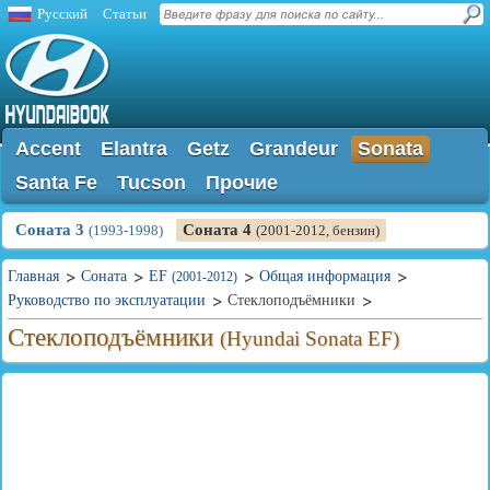
Русский
Статьи
Accent
Elantra
Getz
Grandeur
Sonata
Santa Fe
Tucson
Прочие
Соната 3
Соната 4
(1993-1998)
(2001-2012, бензин)
Главная
Соната
EF
Общая информация
(2001-2012)
Руководство по эксплуатации
Стеклоподъёмники
Стеклоподъёмники
(Hyundai Sonata EF)