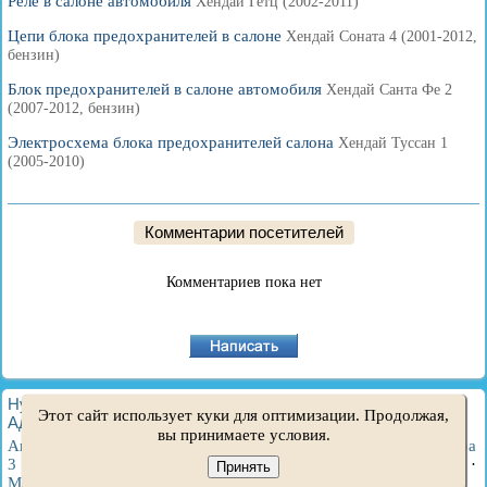
Реле в салоне автомобиля
Хендай Гетц (2002-2011)
Цепи блока предохранителей в салоне
Хендай Соната 4 (2001-2012,
бензин)
Блок предохранителей в салоне автомобиля
Хендай Санта Фе 2
(2007-2012, бензин)
Электросхема блока предохранителей салона
Хендай Туссан 1
(2005-2010)
Комментарии посетителей
Комментариев пока нет
HyundaiBook.ru © 2018-2026
·
Полная версия
·
Карта сайта
·
Этот сайт использует куки для оптимизации. Продолжая,
Администрация
·
Поиск по сайту
·
Владельцам Хендай
вы принимаете условия.
Акцент 1
·
Акцент 2
·
Акцент 3
·
Элантра 1
·
Элантра 2
·
Элантра
3
·
Гетц
·
Соната 3
·
Соната 4
·
Санта Фе 2
·
Туссан 1
·
Туссан 2
·
Принять
Матрикс