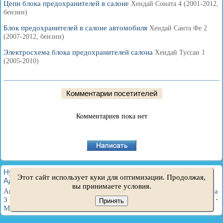
Цепи блока предохранителей в салоне
Хендай Соната 4 (2001-2012,
бензин)
Блок предохранителей в салоне автомобиля
Хендай Санта Фе 2
(2007-2012, бензин)
Электросхема блока предохранителей салона
Хендай Туссан 1
(2005-2010)
Комментарии посетителей
Комментариев пока нет
HyundaiBook.ru © 2018-2026
·
Полная версия
·
Карта сайта
·
Этот сайт использует куки для оптимизации. Продолжая,
Администрация
·
Поиск по сайту
·
Владельцам Хендай
вы принимаете условия.
Акцент 1
·
Акцент 2
·
Акцент 3
·
Элантра 1
·
Элантра 2
·
Элантра
3
·
Гетц
·
Соната 3
·
Соната 4
·
Санта Фе 2
·
Туссан 1
·
Туссан 2
·
Принять
Матрикс