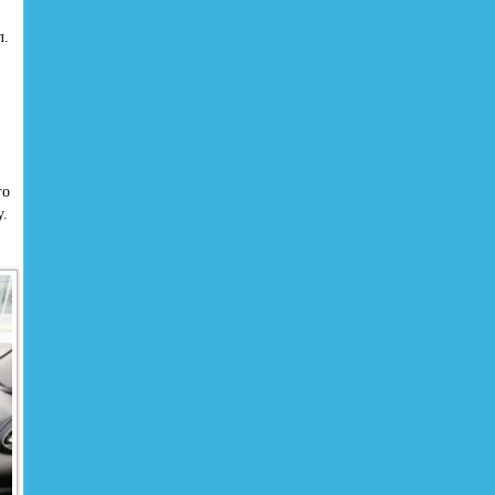
л.
го
у.