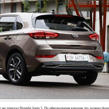
се же приехал Hyundai Ioniq 5. По официальным каналам это должно было