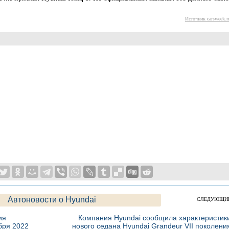
Источник carsweek.r
Автоновости о Hyundai
СЛЕДУЮЩИ
ия
Компания Hyundai сообщила характеристик
бря 2022
нового седана Hyundai Grandeur VII поколени