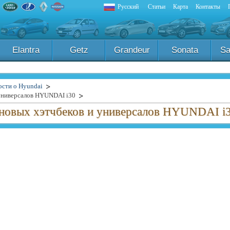
Русский
Статьи
Карта
Контакты
Elantra
Getz
Grandeur
Sonata
Sa
ости о Hyundai
 универсалов HYUNDAI i30
 новых хэтчбеков и универсалов HYUNDAI i