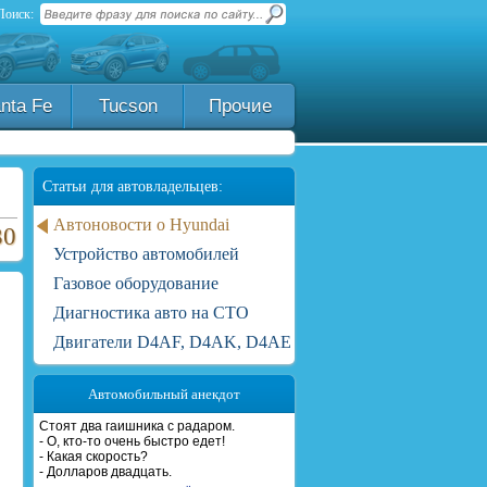
Поиск:
nta Fe
Tucson
Прочие
Статьи для автовладельцев:
Автоновости о Hyundai
30
Устройство автомобилей
Газовое оборудование
Диагностика авто на СТО
Двигатели D4AF, D4AK, D4AE
Автомобильный анекдот
Стоят два гаишника с радаром.
- О, кто-то очень быстро едет!
- Какая скорость?
- Долларов двадцать.