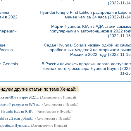
(2022-11-14
овины
Hyundai Ioniq 6 First Edition распродан в Европ
ей в 2022
менее чем за 24 часа
(2022-11-14
Марки Hyundai, KIA и ЛАДА стали самым
 перешли
популярными у автоугонщиков в 2022 год
(2022-11-15
ице
Седан Hyundai Solaris назван одной из самы
 Россию
проблемных моделей на вторичном рынк
России в 2022 году
(2022-11-15
и Genesis
В России начались продажи нового доступног
компактного кроссовера Hyundai Bayon
(2022
11-15
ндуем другие статьи по теме Хендай:
ись на 68% в марте 2022…
(Автоновости о Hyundai)
нке РФ рухнули на 82% в…
(Автоновости о Hyundai)
в Hyundai ix35 из КНР…
(Автоновости о Hyundai)
dai за 2,2 млн рублей…
(Автоновости о Hyundai)
c дизайном Hyundai…
(Автоновости о Hyundai)