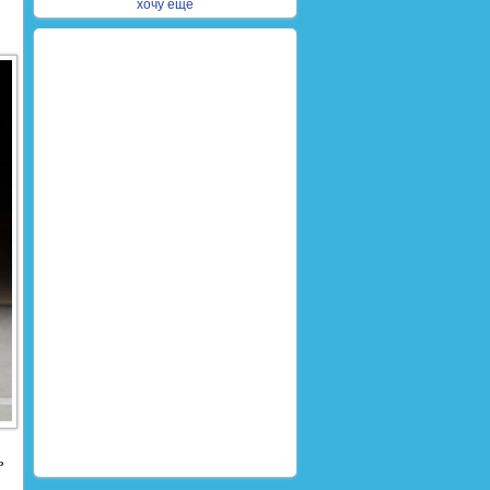
хочу ещё
ь