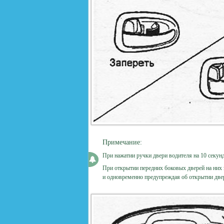
Примечание:
При нажатии ручки двери водителя на 10 секунд
При открытии передних боковых дверей на них з
и одновременно предупреждая об открытии дв