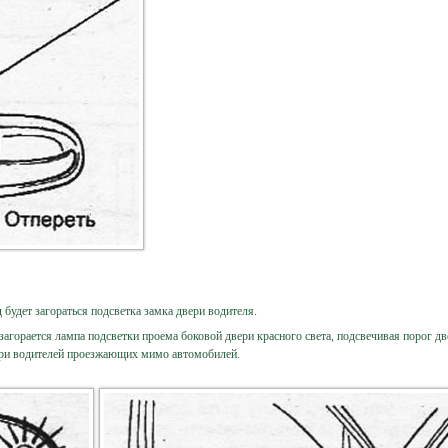
 будет загораться подсветка замка двери водителя.
агорается лампа подсветки проема боковой двери красного света, подсвечивая порог дв
ери водителей проезжающих мимо автомобилей.