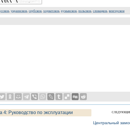
усском
,
украинском
,
сербском
,
хорватском
,
румынском
,
польском
,
словацком
,
венгерском
а 4: Руководство по эксплуатации
СЛЕДУЮЩИ
Центральный замо