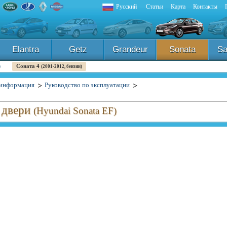
Русский
Статьи
Карта
Контакты
Elantra
Getz
Grandeur
Sonata
Sa
Соната 4
)
(2001-2012, бензин)
информация
Руководство по эксплуатации
 двери
(Hyundai Sonata EF)