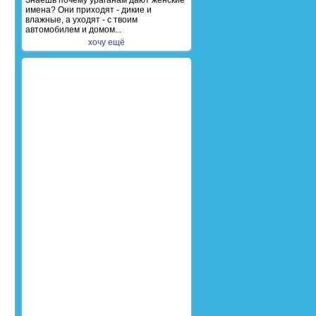
Знаешь почему ураганам дают женские
имена? Они приходят - дикие и
влажные, а уходят - с твоим
автомобилем и домом...
хочу ещё