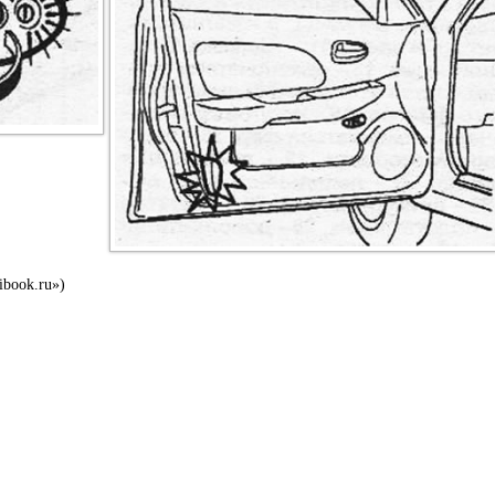
ibook.ru»)