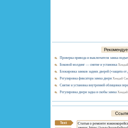
Рекомендуем
Проверка привода и выключателя замка подъ
Боковой молдинг — снятие и установка
Хендай
Блокировка замков задних дверей («защита от 
Регулировка фиксатора замка двери
Хендай Сан
Снятие и установка внутренней облицовки пер
Регулировка двери задка и скобы замка
Хендай
Ссылк
Text