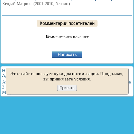
Хендай Матрикс (2001-2010, бензин)
Комментарии посетителей
Комментариев пока нет
HyundaiBook.ru © 2018-2026
·
Полная версия
·
Карта сайта
·
Этот сайт использует куки для оптимизации. Продолжая,
Администрация
·
Поиск по сайту
·
Владельцам Хендай
вы принимаете условия.
Акцент 1
·
Акцент 2
·
Акцент 3
·
Элантра 1
·
Элантра 2
·
Элантра
3
·
Гетц
·
Соната 3
·
Соната 4
·
Санта Фе 2
·
Туссан 1
·
Туссан 2
·
Принять
Матрикс