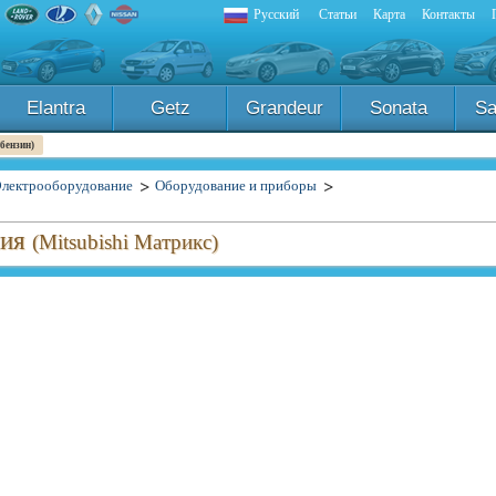
Русский
Статьи
Карта
Контакты
Elantra
Getz
Grandeur
Sonata
Sa
 бензин)
лектрооборудование
Оборудование и приборы
ния
(Mitsubishi Матрикс)