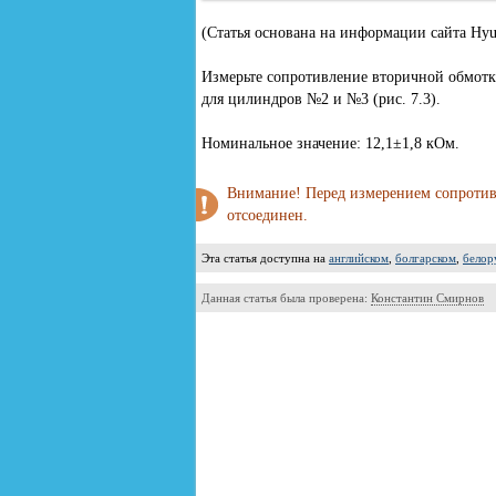
(Статья основана на информации сайта Hy
Измерьте сопротивление вторичной обмот
для цилиндров №2 и №3 (рис. 7.3).
Номинальное значение: 12,1±1,8 кОм.
Внимание! Перед измерением сопротив
отсоединен.
Эта статья доступна на
английском
,
болгарском
,
белор
Данная статья была проверена:
Константин Смирнов