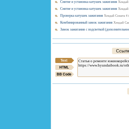
Снятие и установка катушек зажигания
Хендай 
Снятие и установка катушек зажигания
Хендай 
Проверка катушек зажигания
Хендай Соната 4 
Комбинированный замок зажигания
Хендай Сан
Замок зажигания с подсветкой (дополнительно
Ссылк
Text
HTML
BB Code