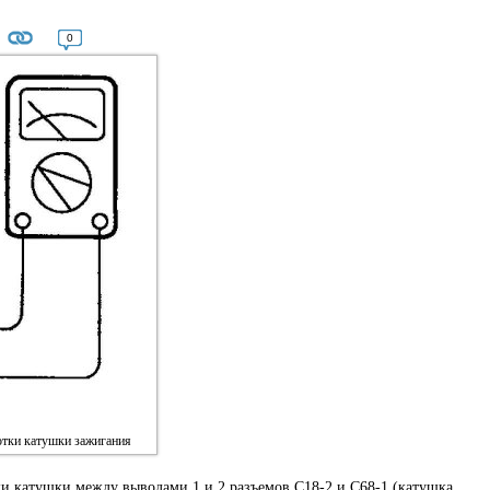
0
отки катушки зажигания
и катушки между выводами 1 и 2 разъемов С18-2 и С68-1 (катушка