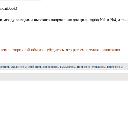
undaiBook)
ки между выводами высокого напряжения для цилиндров №1 и №4, а так
ления вторичной обмотки убедитесь, что разъем катушки зажигания
усском
,
украинском
,
сербском
,
хорватском
,
румынском
,
польском
,
словацком
,
венгерском