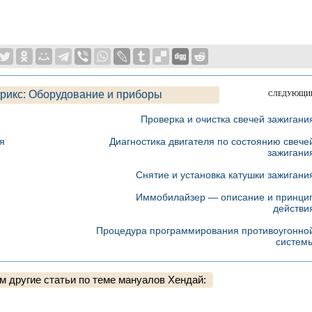
рикс: Оборудование и приборы
СЛЕДУЮЩИ
Проверка и очистка свечей зажигани
я
Диагностика двигателя по состоянию свече
зажигани
Снятие и установка катушки зажигани
Иммобилайзер — описание и принци
действи
Процедура программирования противоугонно
систем
 другие статьи по теме мануалов Хендай: