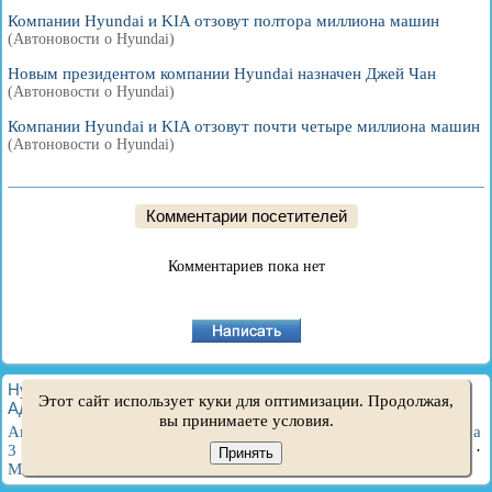
Компании Hyundai и KIA отзовут полтора миллиона машин
(Автоновости о Hyundai)
Новым президентом компании Hyundai назначен Джей Чан
(Автоновости о Hyundai)
Компании Hyundai и KIA отзовут почти четыре миллиона машин
(Автоновости о Hyundai)
Комментарии посетителей
Комментариев пока нет
HyundaiBook.ru © 2018-2026
·
Полная версия
·
Карта сайта
·
Этот сайт использует куки для оптимизации. Продолжая,
Администрация
·
Поиск по сайту
·
Владельцам Хендай
вы принимаете условия.
Акцент 1
·
Акцент 2
·
Акцент 3
·
Элантра 1
·
Элантра 2
·
Элантра
3
·
Гетц
·
Соната 3
·
Соната 4
·
Санта Фе 2
·
Туссан 1
·
Туссан 2
·
Принять
Матрикс