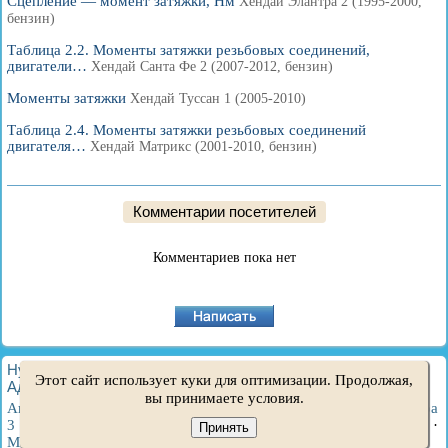
Сцепление — момент затяжки, Нм
Хендай Элантра 2 (1995-2000,
бензин)
Таблица 2.2. Моменты затяжки резьбовых соединений,
двигатели…
Хендай Санта Фе 2 (2007-2012, бензин)
Моменты затяжки
Хендай Туссан 1 (2005-2010)
Таблица 2.4. Моменты затяжки резьбовых соединений
двигателя…
Хендай Матрикс (2001-2010, бензин)
Комментарии посетителей
Комментариев пока нет
HyundaiBook.ru © 2018-2026
·
Полная версия
·
Карта сайта
·
Этот сайт использует куки для оптимизации. Продолжая,
Администрация
·
Поиск по сайту
·
Владельцам Хендай
вы принимаете условия.
Акцент 1
·
Акцент 2
·
Акцент 3
·
Элантра 1
·
Элантра 2
·
Элантра
3
·
Гетц
·
Соната 3
·
Соната 4
·
Санта Фе 2
·
Туссан 1
·
Туссан 2
·
Принять
Матрикс