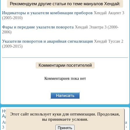
Рекомендуем другие статьи по теме мануалов Хендай:
Индикаторы и указатели комбинации приборов
Хендай Акцент 3
(2005-2010)
Фары и передние указатели поворота
Хендай Элантра 3 (2000-
2006)
Указатели поворотов и аварийная сигнализация
Хендай Туссан 2
(2009-2015)
Комментарии посетителей
Комментариев пока нет
HyundaiBook.ru © 2018-2026
·
Полная версия
·
Карта сайта
·
Этот сайт использует куки для оптимизации. Продолжая,
Администрация
·
Поиск по сайту
·
Владельцам Хендай
вы принимаете условия.
Акцент 1
·
Акцент 2
·
Акцент 3
·
Элантра 1
·
Элантра 2
·
Элантра
3
·
Гетц
·
Соната 3
·
Соната 4
·
Санта Фе 2
·
Туссан 1
·
Туссан 2
·
Принять